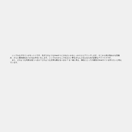
シンプルなデザインがモットーです。先ずどのようなWebサトにされたいかをしっかりとヒアリングします。そこから何が強みかを見極
め、さらに優先順位をつけるお手伝いをします。シンプルだからこそ伝えたい事をきちんと伝えるための必要なアドバイスです。
​ また、どのような写真を使うべきか？どのような文章を載せるべきか？ を一緒に考え、御社にとっての最良のWebサイトを作りたいと考え
ています。